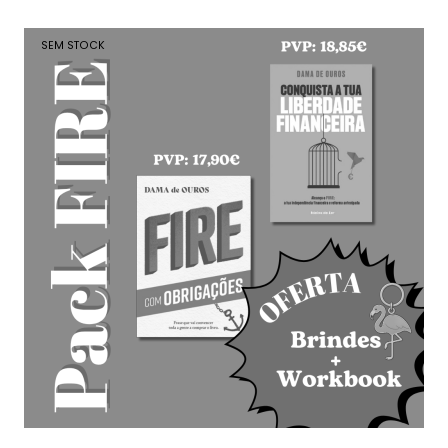
-
10
%
SEM STOCK