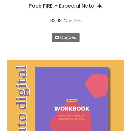
Pack FIRE - Especial Natal 🎄
33,08 €
36,75 €
Opções
-
10
%
PROMOÇÃO